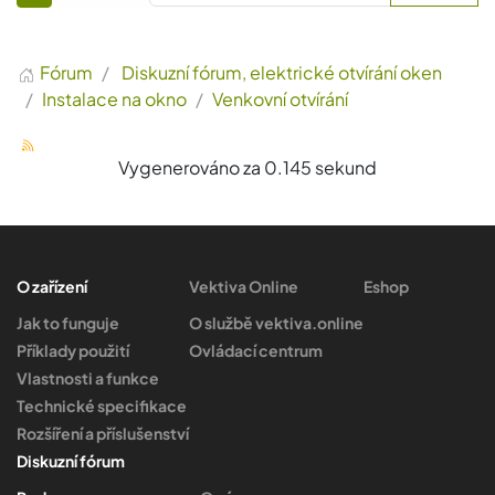
Fórum
Diskuzní fórum, elektrické otvírání oken
Instalace na okno
Venkovní otvírání
Vygenerováno za 0.145 sekund
O zařízení
Vektiva Online
Eshop
Jak to funguje
O službě vektiva.online
Příklady použití
Ovládací centrum
Vlastnosti a funkce
Technické specifikace
Rozšíření a příslušenství
Diskuzní fórum