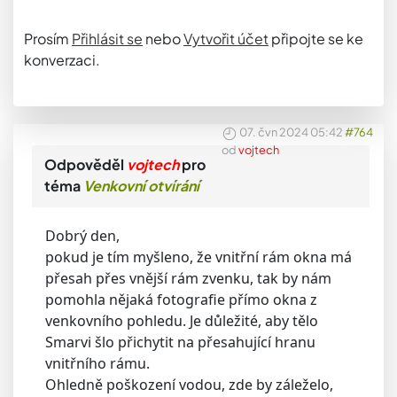
Prosím
Přihlásit se
nebo
Vytvořit účet
připojte se ke
konverzaci.
07. čvn 2024 05:42
#764
od
vojtech
Odpověděl
vojtech
pro
téma
Venkovní otvírání
Dobrý den,
pokud je tím myšleno, že vnitřní rám okna má
přesah přes vnější rám zvenku, tak by nám
pomohla nějaká fotografie přímo okna z
venkovního pohledu. Je důležité, aby tělo
Smarvi šlo přichytit na přesahující hranu
vnitřního rámu.
Ohledně poškození vodou, zde by záleželo,