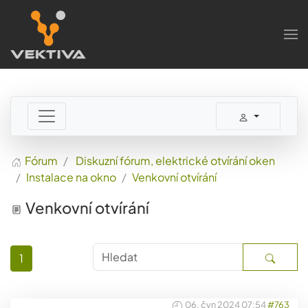
Skip to main content
Fórum
Diskuzní fórum, elektrické otvírání oken
Instalace na okno
Venkovní otvírání
Venkovní otvírání
1
06. čvn 2024 07:54
#763