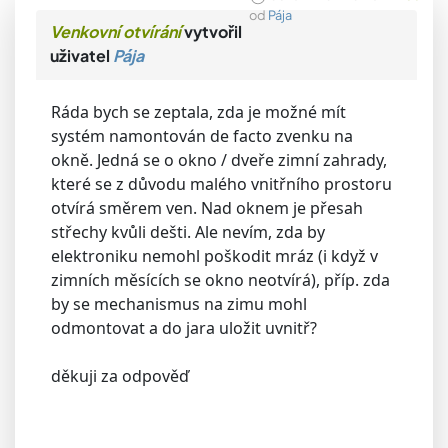
od
Pája
Venkovní otvírání
vytvořil
uživatel
Pája
Ráda bych se zeptala, zda je možné mít
systém namontován de facto zvenku na
okně. Jedná se o okno / dveře zimní zahrady,
které se z důvodu malého vnitřního prostoru
otvírá směrem ven. Nad oknem je přesah
střechy kvůli dešti. Ale nevím, zda by
elektroniku nemohl poškodit mráz (i když v
zimních měsících se okno neotvírá), příp. zda
by se mechanismus na zimu mohl
odmontovat a do jara uložit uvnitř?
děkuji za odpověď