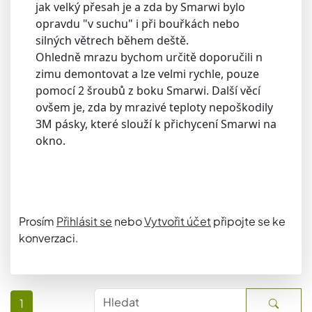
jak velký přesah je a zda by Smarwi bylo
opravdu "v suchu" i při bouřkách nebo
silných větrech během deště.
Ohledně mrazu bychom určitě doporučili n
zimu demontovat a lze velmi rychle, pouze
pomocí 2 šroubů z boku Smarwi. Další věcí
ovšem je, zda by mrazivé teploty nepoškodily
3M pásky, které slouží k přichycení Smarwi na
okno.
Prosím
Přihlásit se
nebo
Vytvořit účet
připojte se ke
konverzaci.
1