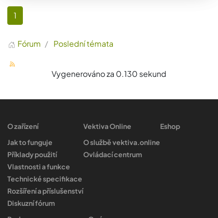
1
Fórum
Poslední témata
Vygenerováno za 0.130 sekund
O zařízení
Vektiva Online
Eshop
Jak to funguje
O službě vektiva.online
Příklady použití
Ovládací centrum
Vlastnosti a funkce
Technické specifikace
Rozšíření a příslušenství
Diskuzní fórum