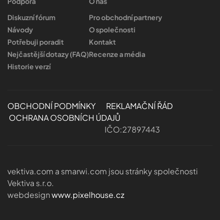
Podpora
O nás
Diskuzní fórum
Pro obchodní partnery
Návody
O společnosti
Potřebuji poradit
Kontakt
Nejčastější dotazy (FAQ)
Recenze a média
Historie verzí
OBCHODNÍ PODMÍNKY
REKLAMAČNÍ ŘÁD
OCHRANA OSOBNÍCH ÚDAJŮ
IČO:27897443
vektiva.com a smarwi.com jsou stránky společnosti
Vektiva s.r.o.
webdesign
www.pixelhouse.cz