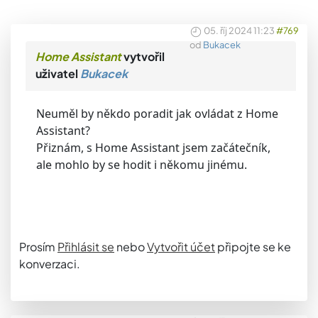
05. říj 2024 11:23
#769
od
Bukacek
Home Assistant
vytvořil
uživatel
Bukacek
Neuměl by někdo poradit jak ovládat z Home
Assistant?
Přiznám, s Home Assistant jsem začátečník,
ale mohlo by se hodit i někomu jinému.
Prosím
Přihlásit se
nebo
Vytvořit účet
připojte se ke
konverzaci.