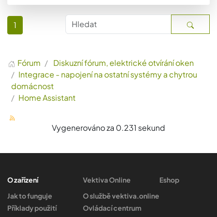
1
Fórum
Diskuzní fórum, elektrické otvírání oken
Integrace - napojení na ostatní systémy a chytrou
domácnost
Home Assistant
Vygenerováno za 0.231 sekund
O zařízení
Vektiva Online
Eshop
Jak to funguje
O službě vektiva.online
Příklady použití
Ovládací centrum