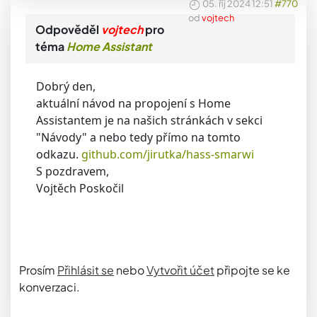
05. říj 2024 12:51
#770
od
vojtech
Odpověděl
vojtech
pro
téma
Home Assistant
Dobrý den,
aktuální návod na propojení s Home
Assistantem je na našich stránkách v sekci
"Návody" a nebo tedy přímo na tomto
odkazu.
github.com/jirutka/hass-smarwi
S pozdravem,
Vojtěch Poskočil
Prosím
Přihlásit se
nebo
Vytvořit účet
připojte se ke
konverzaci.