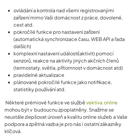
ovládání a kontrola nad všemi registrovanými
zařízení mimo Vaši domácnost z práce, dovolené,
cest atd.
pokročilé funkce pro nastavení zařízení
(automatická synchronizace času, WEB API a řada
dalších)
komplexní nastavení událostí(aktivit) pomocí
senzorů, reakce na aktivity jiných akčních členů
(termostaty, světla, přítomnost v domácnost atd)
pravidelné aktualizace
plánované pokročilé funkce jako notifikace,
statistiky používání atd.
Některé prémiové funkce ve službě
vektiva.online
mohou být v budoucnu zpoplatněny. Snažíme se
neustále zlepšovat úroveň a kvalitu online služeb a Vaše
podpora a zpětná vazba je pro nás i ostatní zákazníky
klíčová.