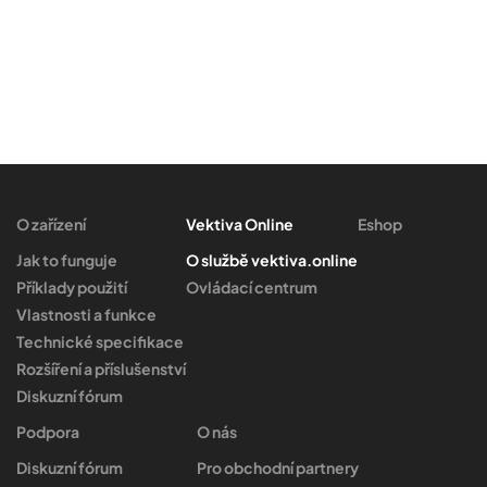
O zařízení
Vektiva Online
Eshop
Jak to funguje
O službě vektiva.online
Příklady použití
Ovládací centrum
Vlastnosti a funkce
Technické specifikace
Rozšíření a příslušenství
Diskuzní fórum
Podpora
O nás
Diskuzní fórum
Pro obchodní partnery