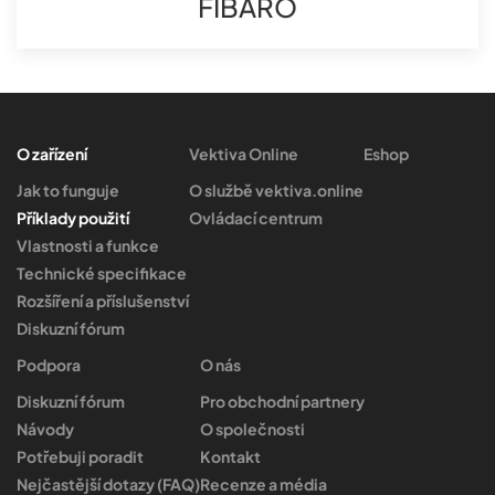
FIBARO
O zařízení
Vektiva Online
Eshop
Jak to funguje
O službě vektiva.online
Příklady použití
Ovládací centrum
Vlastnosti a funkce
Technické specifikace
Rozšíření a příslušenství
Diskuzní fórum
Podpora
O nás
Diskuzní fórum
Pro obchodní partnery
Návody
O společnosti
Potřebuji poradit
Kontakt
Nejčastější dotazy (FAQ)
Recenze a média