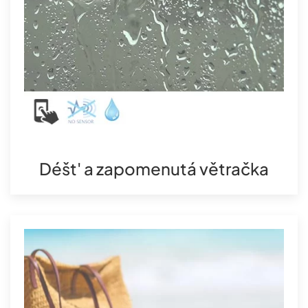
Déšt' a zapomenutá větračka