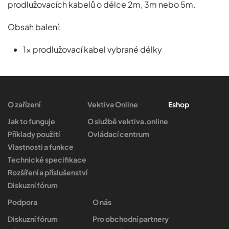
prodlužovacích kabelů o délce 2m, 3m nebo 5m.
Obsah balení:
1x prodlužovací kabel vybrané délky
O zařízení
Vektiva Online
Eshop
Jak to funguje
O službě vektiva.online
Příklady použití
Ovládací centrum
Vlastnosti a funkce
Technické specifikace
Rozšíření a příslušenství
Diskuzní fórum
Podpora
O nás
Diskuzní fórum
Pro obchodní partnery