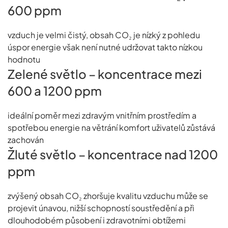
600 ppm
vzduch je velmi čistý, obsah CO₂ je nízký z pohledu
úspor energie však není nutné udržovat takto nízkou
hodnotu
Zelené světlo – koncentrace mezi
600 a 1200 ppm
ideální poměr mezi zdravým vnitřním prostředím a
spotřebou energie na větrání komfort uživatelů zůstává
zachován
Žluté světlo – koncentrace nad 1200
ppm
zvýšený obsah CO₂ zhoršuje kvalitu vzduchu může se
projevit únavou, nižší schopností soustředění a při
dlouhodobém působení i zdravotními obtížemi