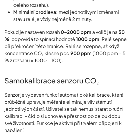
celého rozsahu).
Minimální prodleva:
mezi jednotlivými změnami
stavu relé je vždy nejméně 2 minuty.
Pokud je nastaven rozsah
0–2000 ppm
a volič je na
50
%
, odpovídá to spínací hodnotě
1000 ppm
. Relé sepne
při překročení této hranice. Relé se rozepne, až když
koncentrace CO₂ klesne pod
900 ppm
(1000 ppm – 5
% z rozsahu = 1000 – 100).
Samokalibrace senzoru CO₂
Senzor je vybaven funkcí automatické kalibrace, která
průběžně upravuje měření a eliminuje vliv stárnutí
jednotlivých částí. Uživatel se tak nemusí starat o ruční
kalibraci – čidlo si uchovává přesnost po celou dobu
své životnosti. Funkce je aktivní při trvalém připojení k
napájení.