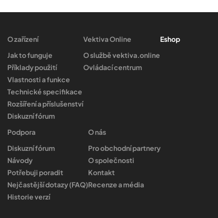
O zařízení
Vektiva Online
Eshop
Jak to funguje
O službě vektiva.online
Příklady použití
Ovládací centrum
Vlastnosti a funkce
Technické specifikace
Rozšíření a příslušenství
Diskuzní fórum
Podpora
O nás
Diskuzní fórum
Pro obchodní partnery
Návody
O společnosti
Potřebuji poradit
Kontakt
Nejčastější dotazy (FAQ)
Recenze a média
Historie verzí