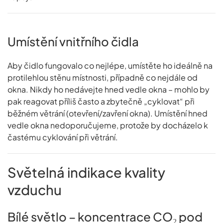
Umístění vnitřního čidla
Aby čidlo fungovalo co nejlépe, umístěte ho ideálně na
protilehlou stěnu místnosti, případně co nejdále od
okna. Nikdy ho nedávejte hned vedle okna – mohlo by
pak reagovat příliš často a zbytečně „cyklovat“ při
běžném větrání (otevření/zavření okna). Umístění hned
vedle okna nedoporučujeme, protože by docházelo k
častému cyklování při větrání.
Světelná indikace kvality
vzduchu
Bílé světlo – koncentrace CO₂ pod