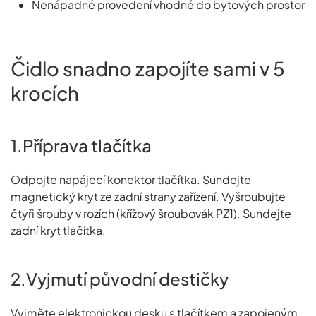
Nenápadné provedení vhodné do bytových prostor
Čidlo snadno zapojíte sami v 5
krocích
1.Příprava tlačítka
Odpojte napájecí konektor tlačítka. Sundejte
magnetický kryt ze zadní strany zařízení. Vyšroubujte
čtyři šrouby v rozích (křížový šroubovák PZ1). Sundejte
zadní kryt tlačítka.
2.Vyjmutí původní destičky
Vyjměte elektronickou desku s tlačítkem a zapojeným