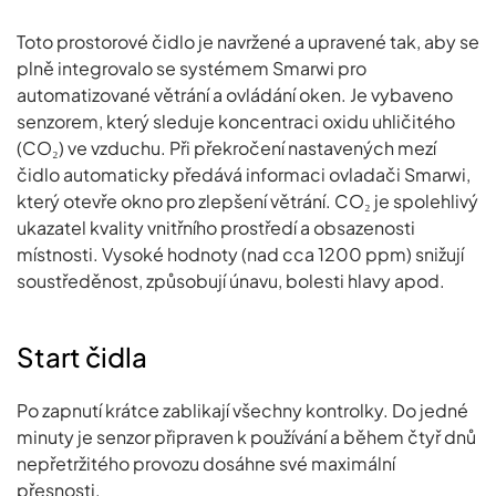
Toto prostorové čidlo je navržené a upravené tak, aby se
plně integrovalo se systémem Smarwi pro
automatizované větrání a ovládání oken. Je vybaveno
senzorem, který sleduje koncentraci oxidu uhličitého
(CO₂) ve vzduchu. Při překročení nastavených mezí
čidlo automaticky předává informaci ovladači Smarwi,
který otevře okno pro zlepšení větrání. CO₂ je spolehlivý
ukazatel kvality vnitřního prostředí a obsazenosti
místnosti. Vysoké hodnoty (nad cca 1200 ppm) snižují
soustředěnost, způsobují únavu, bolesti hlavy apod.
Start čidla
Po zapnutí krátce zablikají všechny kontrolky. Do jedné
minuty je senzor připraven k používání a během čtyř dnů
nepřetržitého provozu dosáhne své maximální
přesnosti.