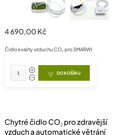
4 690,00 Kč
Čidlo kvality vzduchu CO₂ pro SMARWI
DO KOŠÍKU
Chytré čidlo CO₂ pro zdravější
vzduch a automatické větrání