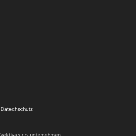
Datechschutz
IČO:278
ektiva s.r.o. unternehmen