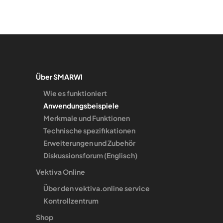
Über SMARWI
Wie es funktioniert
Anwendungsbeispiele
Merkmale und Funktionen
Technische spezifikationen
Erweiterungen und Zubehör
Diskussionsforum (Englisch)
Vektiva Online
Über den vektiva.online service
Kontrollzentrum
Shop