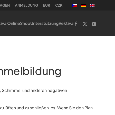
WAGEN
ANMELDUNG
EUR
CZK
iva Online
Shop
Unterstützung
Vektiva
immelbildung
f, Schimmel und anderen negativen
 lüften und zu schließen los. Wenn Sie den Plan