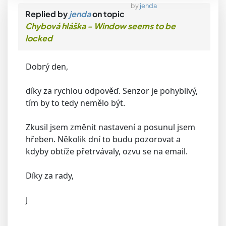
by
jenda
Replied by
jenda
on topic
Chybová hláška - Window seems to be
locked
Dobrý den,
díky za rychlou odpověď. Senzor je pohyblivý,
tím by to tedy nemělo být.
Zkusil jsem změnit nastavení a posunul jsem
hřeben. Několik dní to budu pozorovat a
kdyby obtíže přetrvávaly, ozvu se na email.
Díky za rady,
J