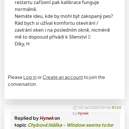
restartu zařízení pak kalibrace funguje
normálně.
Nemáte ideu, kde by mohl být zakopaný pes?
Rád bych si užíval komfortu otevírání /
zavírání oken i na posledním okně, nicméně
mě to doposud přivádí k šílenství 
Díky, H
Please
Log in
or
Create an account
to join the
conversation.
02 Jan 2020 09:46
#268
by
Hynek
Replied by
Hynek
on
topic
Chybová hláška - Window seems to be