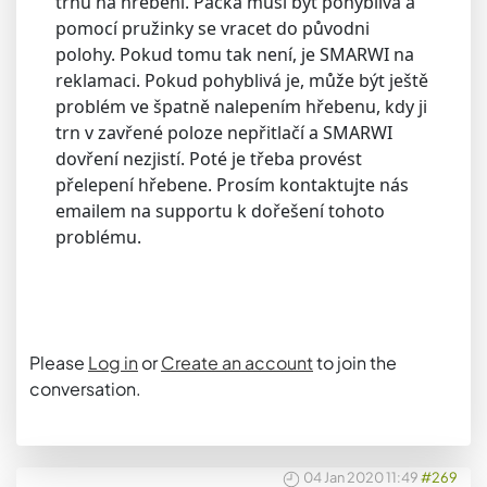
trnu na hřebeni. Páčka musí být pohyblivá a
pomocí pružinky se vracet do původni
polohy. Pokud tomu tak není, je SMARWI na
reklamaci. Pokud pohyblivá je, může být ještě
problém ve špatně nalepením hřebenu, kdy ji
trn v zavřené poloze nepřitlačí a SMARWI
dovření nezjistí. Poté je třeba provést
přelepení hřebene. Prosím kontaktujte nás
emailem na supportu k dořešení tohoto
problému.
Please
Log in
or
Create an account
to join the
conversation.
04 Jan 2020 11:49
#269