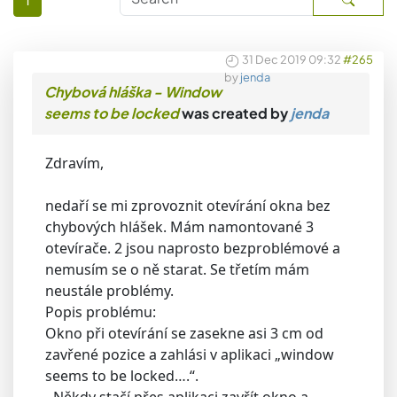
31 Dec 2019 09:32
#265
by
jenda
Chybová hláška - Window
seems to be locked
was created by
jenda
Zdravím,
nedaří se mi zprovoznit otevírání okna bez
chybových hlášek. Mám namontované 3
otevírače. 2 jsou naprosto bezproblémové a
nemusím se o ně starat. Se třetím mám
neustále problémy.
Popis problému:
Okno při otevírání se zasekne asi 3 cm od
zavřené pozice a zahlási v aplikaci „window
seems to be locked….“.