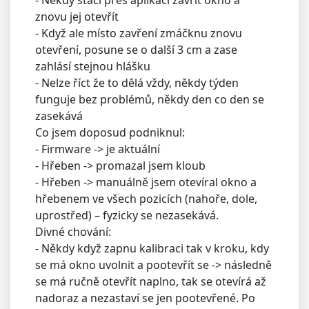
- Někdy stačí přes aplikaci zavřít okno a
znovu jej otevřít
- Když ale místo zavření zmáčknu znovu
otevření, posune se o další 3 cm a zase
zahlásí stejnou hlášku
- Nelze říct že to dělá vždy, někdy týden
funguje bez problémů, někdy den co den se
zasekává
Co jsem doposud podniknul:
- Firmware -> je aktuální
- Hřeben -> promazal jsem kloub
- Hřeben -> manuálně jsem otevíral okno a
hřebenem ve všech pozicích (nahoře, dole,
uprostřed) – fyzicky se nezasekává.
Divné chování:
- Někdy když zapnu kalibraci tak v kroku, kdy
se má okno uvolnit a pootevřít se -> následně
se má ručně otevřít naplno, tak se otevírá až
nadoraz a nezastaví se jen pootevřené. Po