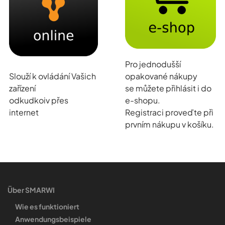
Pro jednodušší
Slouží k ovládání Vašich
opakované nákupy
zařízení
se můžete přihlásit i do
odkudkoiv přes
e-shopu.
internet
Registraci proveďte při
prvním nákupu v košíku.
Über SMARWI
Wie es funktioniert
Anwendungsbeispiele